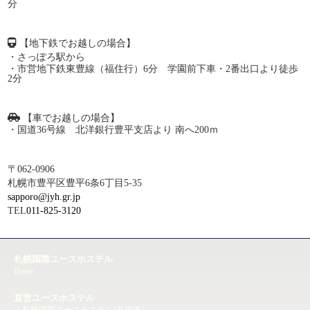
分
【地下鉄でお越しの場合】
・さっぽろ駅から
・市営地下鉄東豊線（福住行）6分 学園前下車・2番出口より徒歩
2分
【車でお越しの場合】
・国道36号線 北洋銀行豊平支店より 南へ200ｍ
〒062-0906
札幌市豊平区豊平6条6丁目5-35
sapporo@jyh.gr.jp
TEL
011-825-3120
札幌国際ユースホステル
Home
直営ユースホステル